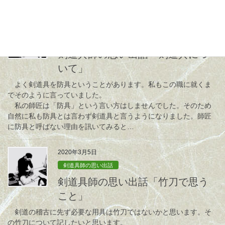
2020年4月9日
剣道具師の思い出話
剣道具師の思い出話「剣道具につ
いて」
よく剣道具を防具ということがあります。私もこの職に就くま
でそのように言っていました。
私の師匠は「防具」という言い方はしませんでした。そのため
自然に私も防具とは言わず剣道具と言うようになりました。師匠
に防具と呼ばない理由を訊いてみると…
2020年3月5日
剣道具師の思い出話
剣道具師の思い出話「竹刀で思う
こと」
剣道の稽古に先ず必要な用具は竹刀ではないかと思います。そ
の竹刀について記したいと思います。