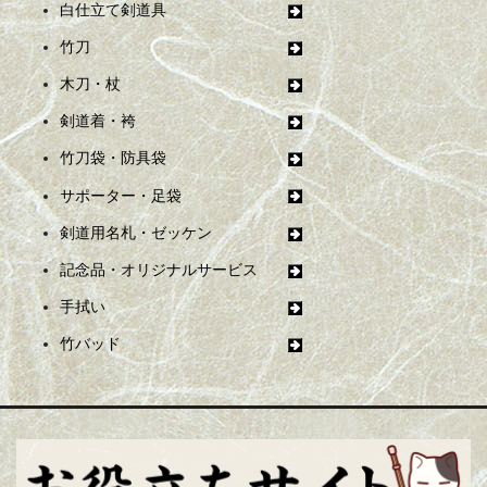
白仕立て剣道具
竹刀
木刀・杖
剣道着・袴
竹刀袋・防具袋
サポーター・足袋
剣道用名札・ゼッケン
記念品・オリジナルサービス
手拭い
竹バッド