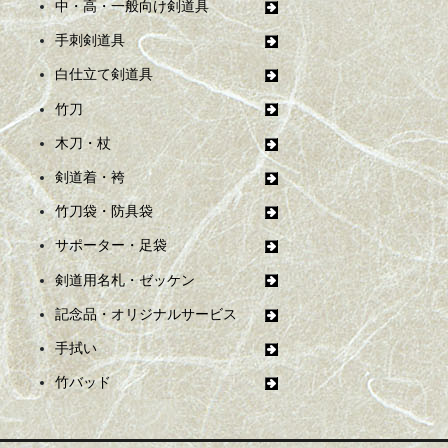
中・高・一般向け剣道具
手刺剣道具
白仕立て剣道具
竹刀
木刀・杖
剣道着・袴
竹刀袋・防具袋
サポーター・足袋
剣道用名札・ゼッケン
記念品・オリジナルサービス
手拭い
竹バッド