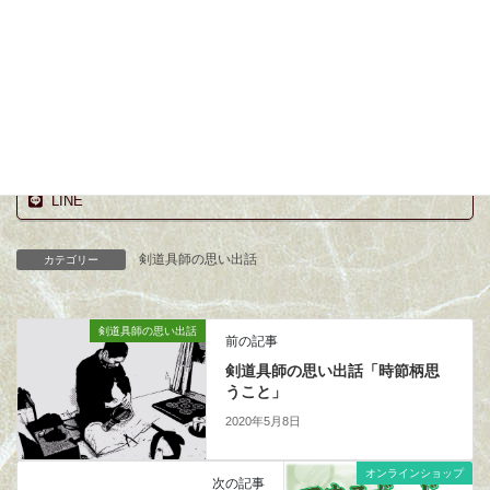
この言葉の意味は、職人としても商人としても一流になれとい
うことだと思っています。
しかしながら なかなか難しいと思っています。どちらも半端
になってはいないか自問しています。
Facebook
X
Bluesky
LINE
剣道具師の思い出話
カテゴリー
剣道具師の思い出話
前の記事
剣道具師の思い出話「時節柄思
うこと」
2020年5月8日
オンラインショップ
次の記事