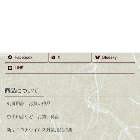
居合 胸ゼッケン
￥1,650
（縦15×横10cm）
Facebook
X
Bluesky
LINE
商品について
剣道用品 お買い得品
空手用品など お買い得品
新型コロナウイルス対策用品特集