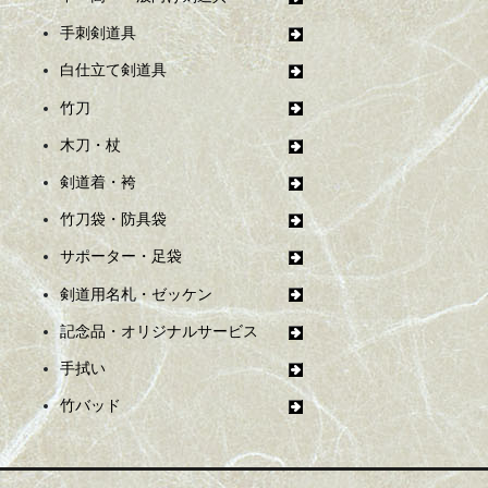
手刺剣道具
白仕立て剣道具
竹刀
木刀・杖
剣道着・袴
竹刀袋・防具袋
サポーター・足袋
剣道用名札・ゼッケン
記念品・オリジナルサービス
手拭い
竹バッド