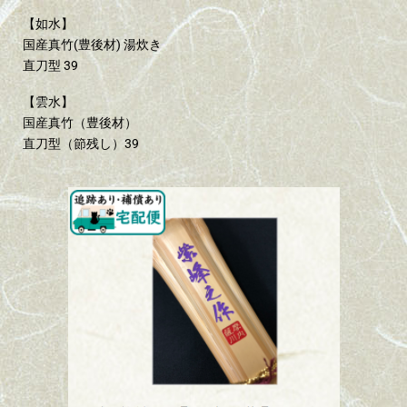
【如水】
国産真竹(豊後材) 湯炊き
直刀型 39
【雲水】
国産真竹（豊後材）
直刀型（節残し）39