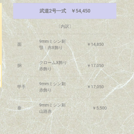
武道2号一式 ￥54,450
〔内訳〕
9mmミシン刺
面
￥14,850
顎：赤X飾り
クロームX飾り
胴
￥17,050
赤飾り
9mmミシン刺
甲手
￥17,050
赤飾り
9mmミシン刺
垂
￥5,500
山路赤