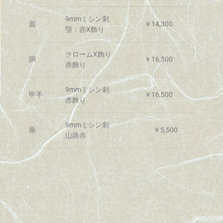
9mmミシン刺
面
￥14,300
顎：赤X飾り
クロームX飾り
胴
￥16,500
赤飾り
9mmミシン刺
甲手
￥16,500
赤飾り
9mmミシン刺
垂
￥5,500
山路赤