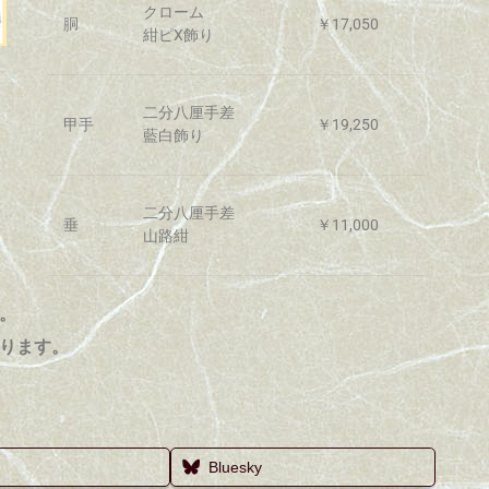
クローム
胴
￥17,050
紺ピX飾り
二分八厘手差
甲手
￥19,250
藍白飾り
二分八厘手差
垂
￥11,000
山路紺
。
ります。
Bluesky