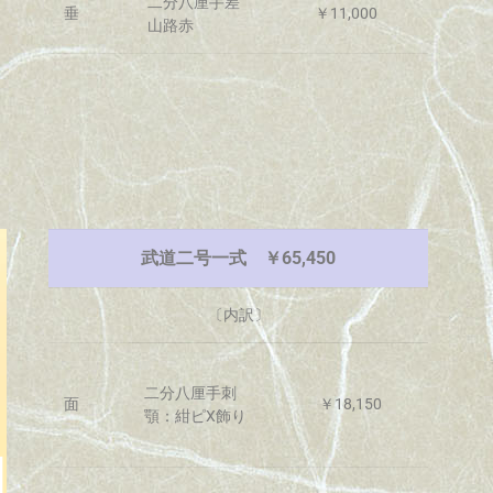
二分八厘手差
垂
￥11,000
山路赤
武道二号一式 ￥65,450
〔内訳〕
二分八厘手刺
面
￥18,150
顎：紺ピX飾り