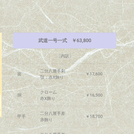
武道一号一式 ￥63,800
〔内訳〕
二分八厘手刺
面
￥17,600
顎：赤X飾り
クローム
胴
￥16,500
赤X飾り
二分八厘手差
甲手
￥18,700
赤飾り