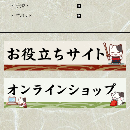
手拭い
竹バッド