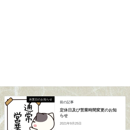
昭和51年当時は先生のご子息の墓石も傍にありましたが今はあ
りません。(確か米国ロサンゼルスにて没) 因みに墓石に彫られて
いた名前は「鍵吉」でした。山田先生の師「榊原鍵吉」先生から
頂いた名前は想像に難くないと思います。
Facebook
X
Bluesky
LINE
剣道具師の思い出話
カテゴリー
休業日のお知らせ
前の記事
定休日及び営業時間変更のお知
らせ
2021年9月25日