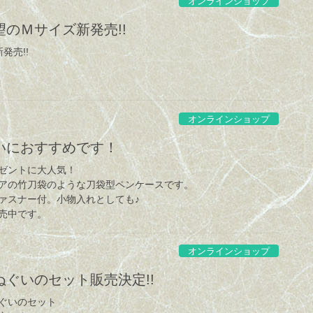
オンラインショップ
のＭサイズ新発売!!
発売!!
オンラインショップ
いにおすすめです！
ゼントに大人気！
アの竹刀袋のような刀袋型ペンケースです。
ファスナー付。小物入れとしても♪
売中です。
オンラインショップ
ぐいのセット販売決定!!
ぐいのセット