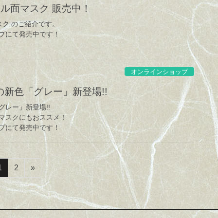
ール面マスク 販売中！
スク のご紹介です。
プにて発売中です！
オンラインショップ
新色「グレー」新登場!!
レー」新登場!!
マスクにもおススメ！
プにて発売中です！
固
固
1
2
»
定
定
ペ
ペ
ー
ー
ジ
ジ