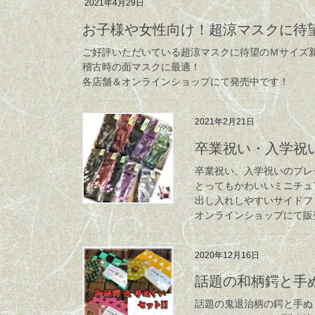
2021年4月29日
お子様や女性向け！超涼マスクに待望
ご好評いただいている超涼マスクに待望のＭサイズ新
稽古時の面マスクに最適！
各店舗＆オンラインショップにて発売中です！
2021年2月21日
卒業祝い・入学祝
卒業祝い、入学祝いのプレ
とってもかわいいミニチュ
出し入れしやすいサイド
オンラインショップにて販
2020年12月16日
話題の和柄鍔と手ぬ
話題の鬼退治柄の鍔と手ぬ