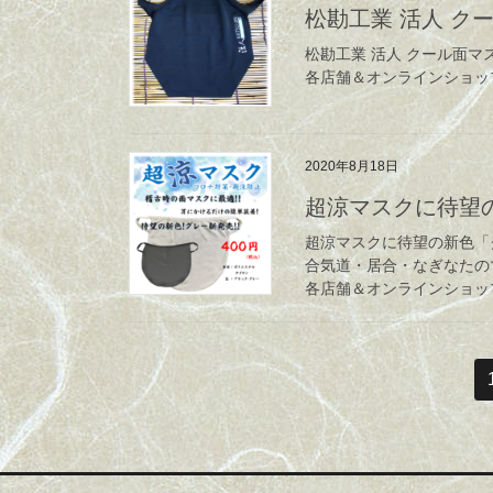
松勘工業 活人 ク
松勘工業 活人 クール面マ
各店舗＆オンラインショッ
2020年8月18日
超涼マスクに待望の
超涼マスクに待望の新色「グ
合気道・居合・なぎなたの
各店舗＆オンラインショッ
投
稿
の
ペ