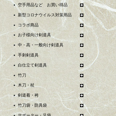
空手用品など お買い得品
新型コロナウイルス対策用品
コラボ商品
お子様向け剣道具
中・高・一般向け剣道具
手刺剣道具
白仕立て剣道具
竹刀
木刀・杖
剣道着・袴
竹刀袋・防具袋
サポーター・足袋