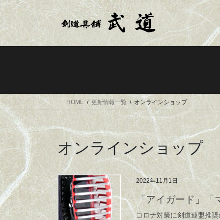
コ
ナ
ン
ビ
テ
ゲ
ン
ー
ツ
シ
へ
ョ
ス
ン
キ
に
ッ
移
HOME
更新情報一覧
オンラインショップ
プ
動
オンラインショップ
2022年11月1日
「アイガード」「
コロナ対策に剣道連盟推奨