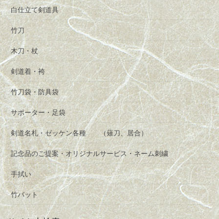
白仕立て剣道具
竹刀
木刀・杖
剣道着・袴
竹刀袋・防具袋
サポーター・足袋
剣道名札・ゼッケン各種 （薙刀、居合）
記念品のご提案・オリジナルサービス・ネーム刺繍
手拭い
竹バット