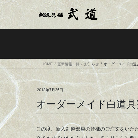
コ
ナ
ン
ビ
テ
ゲ
ン
ー
ツ
シ
へ
ョ
ス
ン
キ
に
ッ
移
HOME
更新情報一覧
お知らせ
オーダーメイド白道
プ
動
2018年7月26日
オーダーメイド白道具
この度、新入剣道部員の皆様のご注文をいた