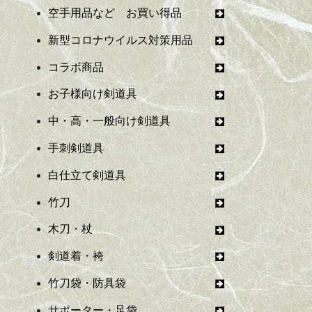
空手用品など お買い得品
新型コロナウイルス対策用品
コラボ商品
お子様向け剣道具
中・高・一般向け剣道具
手刺剣道具
白仕立て剣道具
竹刀
木刀・杖
剣道着・袴
竹刀袋・防具袋
サポーター・足袋